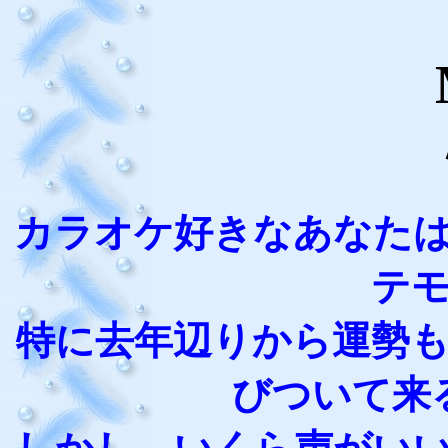
カラオケ好きなあなた
テ
特に去年辺りから運勢
びついて来