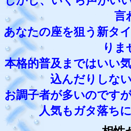
しかし、いくら声がい
言
あなたの座を狙う新タ
りま
本格的普及まではいい
込んだりしな
お調子者が多いのです
人気もガタ落ち