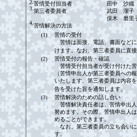
2.
苦情受付担当者
田中 沙織
3.
第三者委員者
武田 潔子
俣木 磨里
4.
苦情解決の方法
(1)
苦情の受付
苦情は面接、電話、書面などに
けます。なお、第三者委員に直接
(2)
苦情受付の報告・確認
苦情受付担当者が受け付けた苦
（苦情申出人が第三者委員への報
いたします。第三者委員は内容を
告を受けた旨を通知します。
(3)
苦情解決のための話し合い
苦情解決責任者は、苦情申出人
努めます。その際、苦情申出人は
めることができます。
なお、第三者委員の立ち会いに
す。