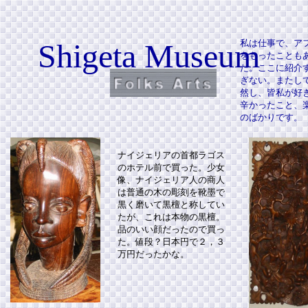
Shigeta Museum
私は仕事で、ア
をもったことも
た。ここに紹介
ぎない。またし
然し、皆私が好
辛かったこと、
のばかりです。
ナイジェリアの首都ラゴス
のホテル前で買った。少女
像、ナイジェリア人の商人
は普通の木の彫刻を靴墨で
黒く磨いて黒檀と称してい
たが、これは本物の黒檀。
品のいい顔だったので買っ
た。値段？日本円で２，３
万円だったかな。