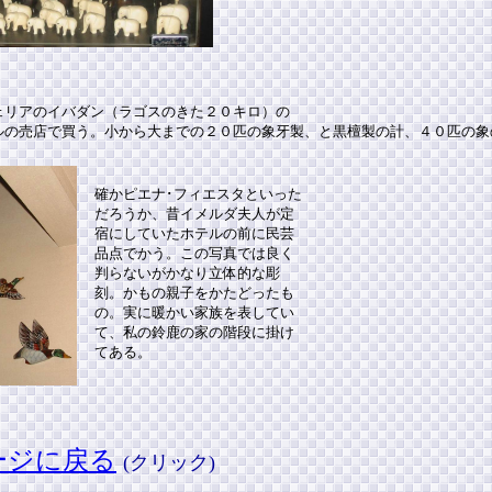
ェリアのイバダン（ラゴスのきた２０キロ）の
ルの売店で買う。小から大までの２０匹の象牙製、と黒檀製の計、４０匹の象
確かピエナ･フィエスタといった
だろうか、昔イメルダ夫人が定
宿にしていたホテルの前に民芸
品点でかう。この写真では良く
判らないがかなり立体的な彫
刻。かもの親子をかたどったも
の。実に暖かい家族を表してい
て、私の鈴鹿の家の階段に掛け
てある。
ページに戻る
(クリック)