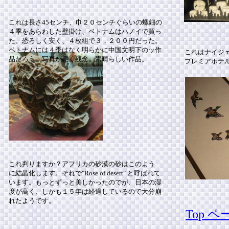
これは長さ45センチ、巾２０センチぐらいの螺鈿の
４季をあらわした壁掛け、ベトナムはハノイで買っ
た。恐ろしく安く、４枚組で３，２００円だった。
ベトナムには４季はなく明らかに中国文明下のッ作
これはナイジ
品だろう。写真が悪く残念。素晴らしい作品。
プレミアホテ
これ判りますか？アフリカの砂漠の砂はこのよう
に結晶化します。それで"Rose of desert" と呼ばれて
います。もっとずっと美しかったのでが、日本の湿
度が高く、しかも１５年は経過しているので大分崩
れたようです。
Top 