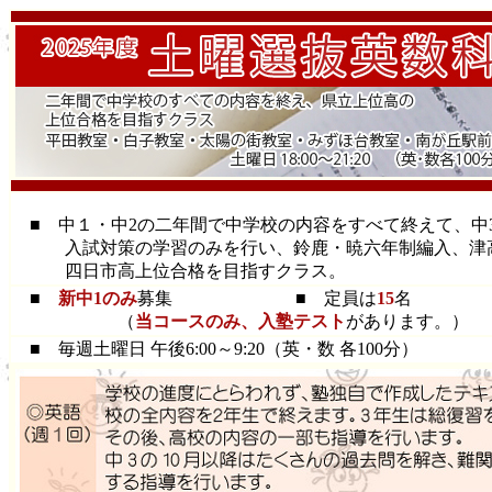
■ 中１・中2の二年間で中学校の内容をすべて終えて、中
入試対策の学習のみを行い、鈴鹿・暁六年制編入、津
四日市高上位合格を目指すクラス。
■
新中1のみ
募集 ■ 定員は
15
名
（
当コースのみ、入塾テスト
があります。）
■ 毎週土曜日 午後6:00～9:20（英・数 各100分）