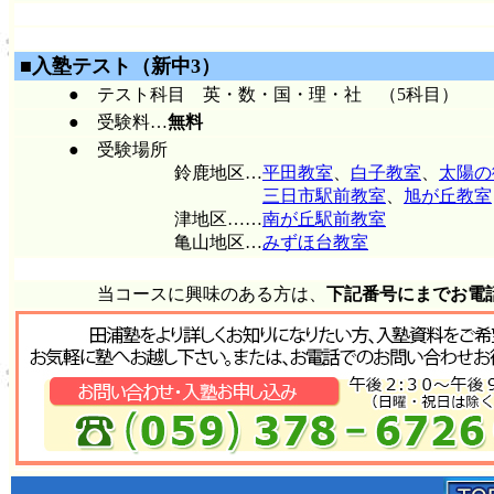
■入塾テスト（新中3）
● テスト科目 英・数・国・理・社 （5科目）
● 受験料…
無料
● 受験場所
鈴鹿地区…
平田教室
、
白子教室
、
太陽の
三日市駅前教室
、
旭が丘教室
津地区……
南が丘駅前教室
亀山地区…
みずほ台教室
当コースに興味のある方は、
下記番号にまでお電