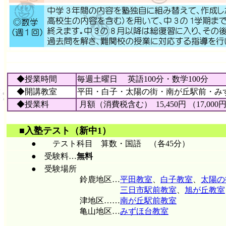
◆授業時間
毎週土曜日 英語100分・数学100分
◆開講教室
平田・白子・太陽の街・南が丘
駅前
・み
◆授業料
月額（消費税含む） 15,450円 （17,000
■入塾テスト
（新中1）
● テスト科目 算数・国語 （各45分）
● 受験料…
無料
● 受験場所
鈴鹿地区…
平田教室
、
白子教室
、
太陽の
三日市駅前教室
、
旭が丘教室
津地区……
南が丘駅前教室
亀山地区…
みずほ台教室