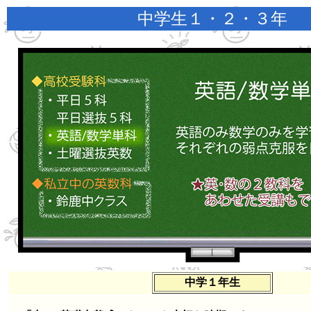
中学生１・２・３年
中学１年生