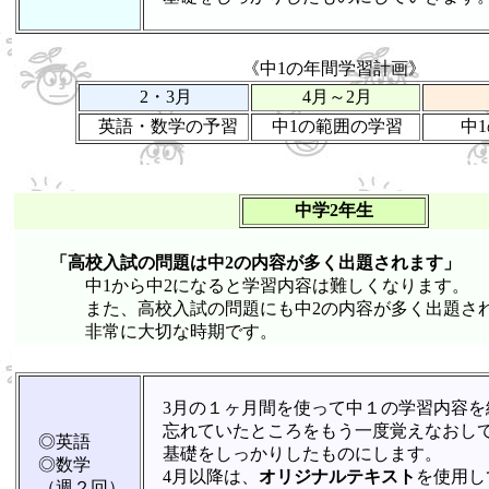
《中1の年間学習計画》
2・3月
4月～2月
英語・数学の予習
中1の範囲の学習
中
中学2年生
「高校入試の問題は中2の内容が多く出題されます」
中1から中2になると学習内容は難しくなります。
また、高校入試の問題にも中2の内容が多く出題され
非常に大切な時期です。
3月の１ヶ月間を使って中１の学習内容を
忘れていたところをもう一度覚えなおし
◎英語
基礎をしっかりしたものにします。
◎数学
4月以降は、
オリジナルテキスト
を使用し
（週２回）