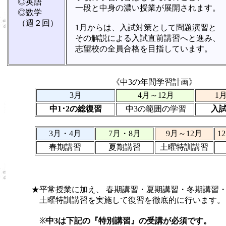
◎英語
一段と中身の濃い授業が展開されます。
◎数学
（週２回）
1月からは、入試対策として問題演習と
その解説による入試直前講習へと進み、
志望校の全員合格を目指しています。
《中3の年間学習計画》
3月
4月～12月
1
中1･2の総復習
中3の範囲の学習
入試
3月・4月
7月・8月
9月～12月
1
春期講習
夏期講習
土曜特訓講習
★平常授業に加え、 春期講習・夏期講習・冬期講習
土曜特訓講習を実施して復習を徹底的に行います。
※
中3は下記の『特別講習』の受講が必須です。