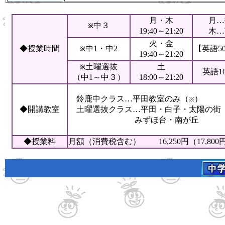
月・木
月…
中３
※
19:40～21:20
木…
火・金
◆授業時間
中1・中2
【英語5
※
19:40～21:20
土曜選抜
土
※
英語1
（中1～中３）
18:00～21:20
鈴鹿中クラス…平田教室のみ（
）
※
◆開講教室
土曜選抜クラス…平田・白子・太陽の街
みずほ台・南が丘
◆授業料
月額（消費税含む） 16,250円（17,800