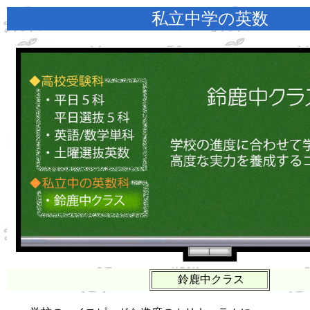
私立中学の英数
鈴鹿中クラス