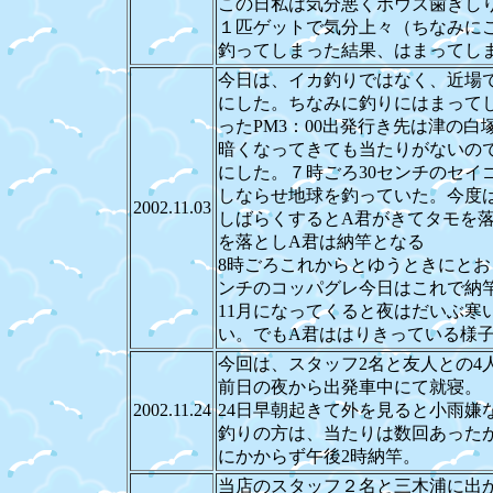
この日私は気分悪くボウズ歯ぎし
１匹ゲットで気分上々（ちなみに
釣ってしまった結果、はまってし
今日は、イカ釣りではなく、近場
にした。ちなみに釣りにはまって
ったPM3：00出発行き先は津の白
暗くなってきても当たりがないの
にした。７時ごろ30センチのセイ
しならせ地球を釣っていた。今度
2002.11.03
しばらくするとA君がきてタモを
を落としA君は納竿となる
8時ごろこれからとゆうときにとお
ンチのコッパグレ今日はこれで納
11月になってくると夜はだいぶ寒
い。でもA君ははりきっている様
今回は、スタッフ2名と友人との4
前日の夜から出発車中にて就寝。
2002.11.24
24日早朝起きて外を見ると小雨嫌
釣りの方は、当たりは数回あった
にかからず午後2時納竿。
当店のスタッフ２名と三木浦に出