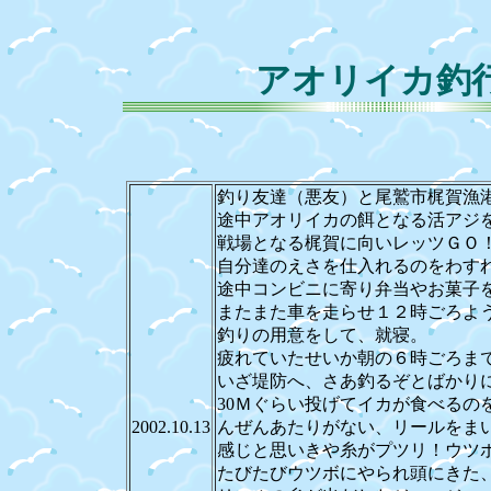
アオリイカ釣
釣り友達（悪友）と尾鷲市梶賀漁
途中アオリイカの餌となる活アジを
戦場となる梶賀に向いレッツＧＯ
自分達のえさを仕入れるのをわす
途中コンビニに寄り弁当やお菓子
またまた車を走らせ１２時ごろよ
釣りの用意をして、就寝。
疲れていたせいか朝の６時ごろま
いざ堤防へ、さあ釣るぞとばかり
30Ｍぐらい投げてイカが食べるの
2002.10.13
んぜんあたりがない、リールをま
感じと思いきや糸がプツリ！ウツ
たびたびウツボにやられ頭にきた