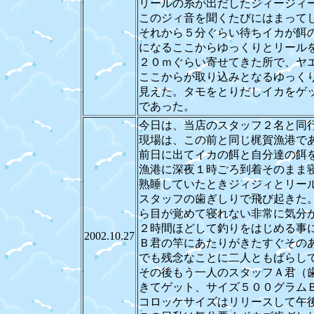
リールの糸が出だしたジィージィ
このジィ音を聞くたびにはまって
それから５分ぐらい待ちイカが餌
になるここからゆっくりとリール
２０ｍぐらい寄せてきた所で、ヤ
ここからが取り込みとなるゆっく
見えた。タモをとりだしイカをゲッ
であった。
今日は、当店のスタッフ２名と同
現場は、この前と同じ梶賀漁港で
前日に出てイカの餌と自分達の餌
漁港に深夜１時ごろ到着そのまま
熟睡していたときジィジィとリー
スタッフの歯ぎしりで飛び起きた
ら目が覚めて寝れない非常に気分
２時間ほどして釣りをはじめる事
2002.10.27
Ｂ君の竿にあたりがきたすぐその
でも残念なことに二人ともばらし
その後もう一人のスタッフＡ君（
きてゲット、サイズ５００グラム
コロッケサイズはリリースして午