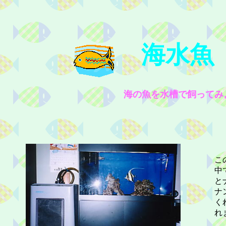
海水魚
海の魚を水槽で飼ってみ
こ
中
と
ナ
く
れ