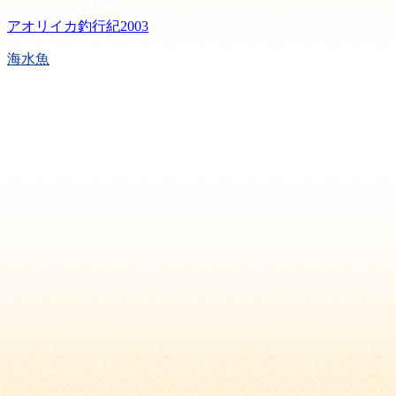
アオリイカ釣行紀2003
海水魚