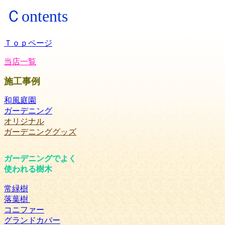
Ｃontents
Ｔｏｐページ
当店一覧
施工事例
和風庭園
ガーデニング
オリジナル
ガーデニンググッズ
ガーデニングでよく
使われる樹木
常緑樹
落葉樹
コニファー
グランドカバー