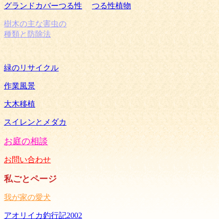
グランドカバーつる性
つる性植物
樹木の主な害虫の
種類と防除法
緑のリサイクル
作業風景
大木移植
スイレンとメダカ
お庭の相談
お問い合わせ
私ごとページ
我が家の愛犬
アオリイカ釣行記2002