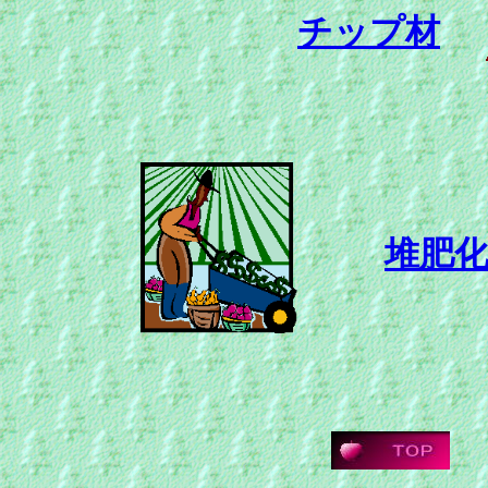
チップ材
堆肥