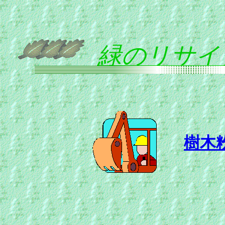
緑のリサイ
樹木