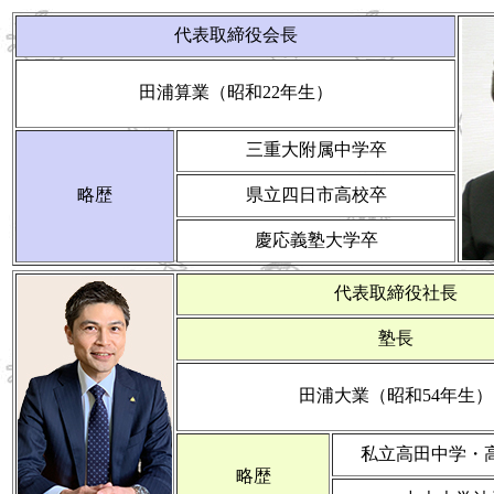
代表取締役会長
田浦算業（昭和22年生）
三重大附属中学卒
略歴
県立四日市高校卒
慶応義塾大学卒
代表取締役社長
塾長
田浦大業（昭和54年生）
私立高田中学・高
略歴