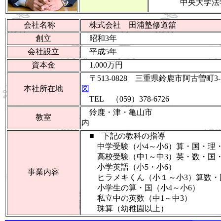
中央大学法
会社名称
株式会社 田浦塾修道舘
創立
昭和3年
会社設立
平成5年
資本金
1,000万円
〒513-0828 三重県鈴鹿市阿古曽町
本社所在地
図
TEL （059）378-6726
鈴鹿・津・亀山市
教室
内 
■ 下記の教科の指導
中学受験（小4～小6）算・国・理
高校受験（中1～中3）英・数・国
小学英語（小5・小6）
事業内容
ヒラメキくん（小１～小3）算数・
小学生の算・国（小4～小6）
私立中の英数（中1～中3）
珠算（幼稚園以上）