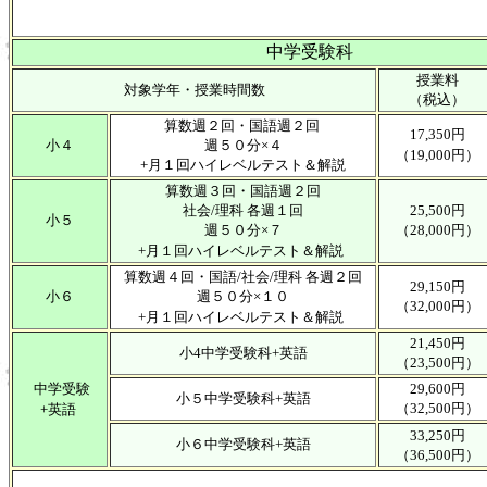
中学受験科
授業料
対象学年・授業時間数
（税込）
算数週２回・国語週２回
17,350円
小４
週５０分×４
（19,000円）
+月１回ハイレベルテスト＆解説
算数週３回・国語週２回
社会/理科 各週１回
25,500円
小５
週５０分×７
（28,000円）
+月１回ハイレベルテスト＆解説
算数週４回・国語/社会/理科 各週２回
29,150円
小６
週５０分×１０
（32,000円）
+月１回ハイレベルテスト＆解説
21,450円
小4中学受験科+英語
（23,500円）
中学受験
29,600円
小５中学受験科+英語
（32,500円）
+英語
33,250円
小６中学受験科+英語
（36,500円）