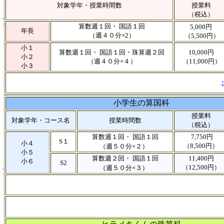
対象学年・授業時間数
授業料
（税込）
算数週１回・ 国語１回
5,000円
年長
（週４０分×2）
（5,500円）
小１
算数週１回・ 国語１回・珠算週２回
10,000円
小２
（週４０分×４）
（11,000円）
小３
小学生の算国科
授業料
対象学年・コース名
授業時間数
（税込）
算数週１回・ 国語１回
7,750円
S１
小４
（8,500円）
（週５０分×２）
小５
算数週２回・ 国語１回
11,400円
小６
S2
（12,500円）
（週５０分×３）
ヒラメキくんの珠算科