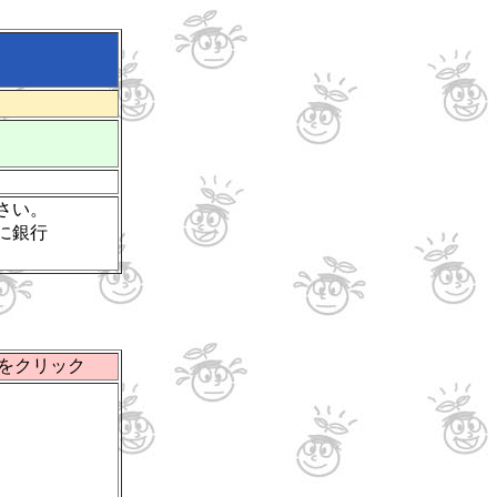
さい。
に銀行
。
をクリック