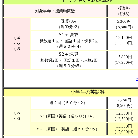
ヒラメキくんの珠算科
授業料
対象学年・授業時間数
（税込）
珠算のみ
5,300円
（週50分×2）
（5,800円）
S1＋珠算
12,100円
小4
算数週１回・ 国語１回・珠算2回
（13,300円）
小5
（週５０分×4）
小6
S2＋珠算
15,800円
算数週2回・ 国語１回・珠算2回
（17,300円）
（週５０分×5）
小学生の英語科
7,750円
週２回（５０分×２）
（8,500円）
小5
12,300円
S１(算国)+英語（週５０分×４）
小6
（13,500円）
15,500円
S２（算国）+英語（週５０分×５）
（17,000円）