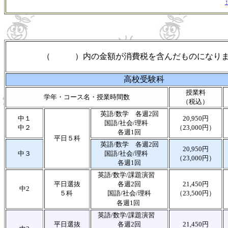
（ ）内の金額が消費税を含んだものになり
高校受験科
授業料
学年・コース名・授業時間数
（税込）
英語/数学 各週2回
中１
20,950円
国語/社会/理科
中２
（23,000円）
各週1回
平日５科
英語/数学 各週2回
20,950円
中３
国語/社会/理科
（23,000円）
各週1回
英語/数学/課題演習
平日選抜
各週2回
21,450円
中2
５科
国語/社会/理科
（23,500円）
各週1回
英語/数学/課題演習
平日選抜
各週2回
21,450円