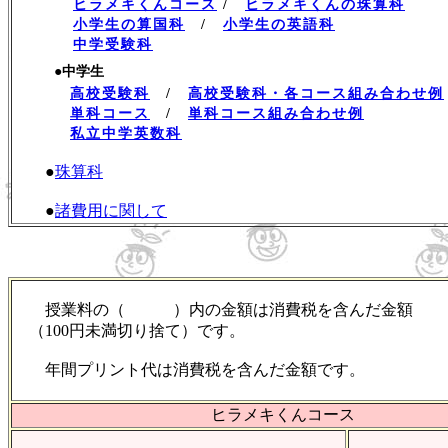
ヒラメキくんコース
/
ヒラメキくんの珠算科
小学生の算国科
/
小学生の英語科
中学受験科
●中学生
高校受験科
/
高校受験科・各コース組み合わせ例
単科コース
/
単科コース組み合わせ例
私立中学英数科
●
珠算科
●
諸費用に関して
授業料の（ ）内の金額は消費税を含んだ金額
（100円未満切り捨て）です。
年間プリント代は消費税を含んだ金額です。
ヒラメキくんコース