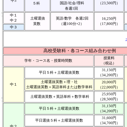
中3
国語/社会/理科
（23,500円）
５科
各週1回
中１
土曜選抜
英語/数学 各週2回
16,250円
中２
英数
（週100分×2）
（17,800円）
中３
高校受験科・各コース組み合わせ例
授業料
学年・コース名・授業時間数
（税込）
31,150円
平日５科＋土曜選抜英数
（34,200円）
土曜選抜英数＋理・社
20,000円
中１
土曜選抜英数＋英語単科または数学単科
（22,000円）
25,950円
土曜選抜英数＋英語単科＋数学単科
（28,500円）
31,150円
平日５科＋土曜選抜英数
（34,200円）
31,600円
平日選抜５科＋土曜選抜英数
（34,700円）
中２