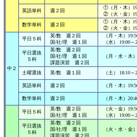
①（月・木）19:
英語単科
週２回
②（火・金）19:5
①（月・木）19:5
数学単科
週２回
②（火・金）19:0
英/数 週２回
（月・木）19:50
平日５科
国/社/理 週１回
（水） 19:00～21
英/数 週２回
平日選抜
国/社/理 週１回
（月・水・木）19:
５科
課題演習 週２回
中２
土曜選抜
英/数 週１回
（土） 18:10～21
英語単科
週２回
（月・木）19:50
数学単科
週２回
（月・木）20:40
英/数 週２回
（火・金）19:50
平日５科
国/社/理 週１回
（水） 19:00
英/数 週２回
平日選抜
国/社/理 週１回
（火・水・金）19:
５科
課題演習 週２回