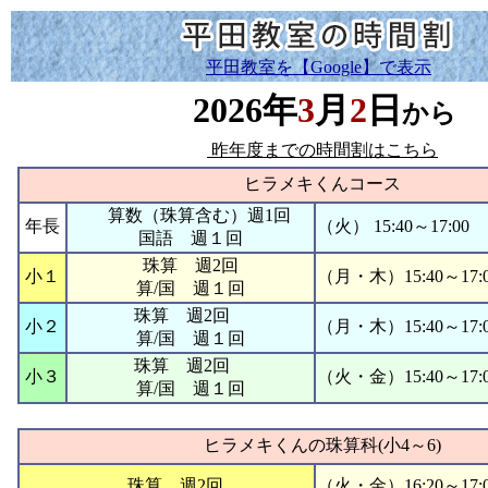
平田教室を【
Google
】で表示
2026年
3
月
2
日
から
昨年度までの時間割はこちら
ヒラメキくんコース
算数（珠算含む）週1回
年長
（火） 15:40～17:00
国語 週１回
珠算 週2回
小１
（月・木）15:40～17:
算/国 週１回
珠算 週2回
小２
（月・木）15:40～17:
算/国 週１回
珠算 週2回
小３
（火・金）15:40～17:
算/国 週１回
ヒラメキくんの珠算科(小4～6)
珠算 週2回
（火・金）16:20～17: