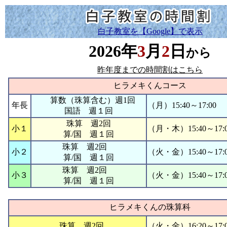
白子教室を【
Google
】で表示
2026年
3
月
2
日
から
昨年度までの時間割はこちら
ヒラメキくんコース
算数（珠算含む）週1回
年長
（月）15:40～17:00
国語 週１回
珠算 週2回
小１
（月・木）15:40～17:
算/国 週１回
珠算 週2回
小２
（火・金）15:40～17:
算/国 週１回
珠算 週2回
小３
（火・金）15:40～17:
算/国 週１回
ヒラメキくんの珠算科
珠算 週2回
（火・金）16:20～17: