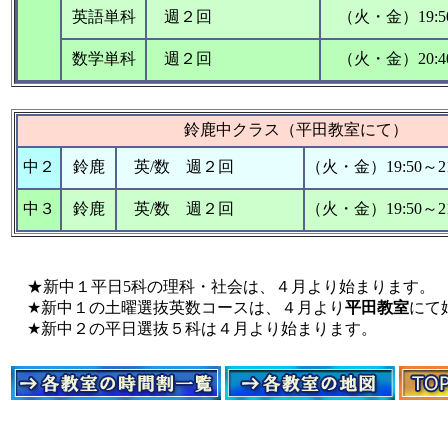
英語単科
週２回
（火・金）19:50
数学単科
週２回
（火・金）20:40
鈴鹿中クラス（平田教室にて）
中２
鈴鹿
英/数 週２回
（火・金）19:50～21
中３
鈴鹿
英/数 週２回
（火・金）19:50～21
★新中１平日5科の理科・社会は、４月より始まります。
★新中１の土曜選抜英数コースは、４月より
平田教室
にて
★新中２の平日選抜５科は４月より始まります。