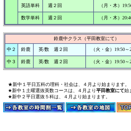
英語単科
週２回
（月・木）19:50
数学単科
週２回
（月・木）20:40
鈴鹿中クラス（平田教室にて）
中２
鈴鹿
英/数 週２回
（火・金）19:50～21
中３
鈴鹿
英/数 週２回
（火・金）19:50～21
★新中１平日五科の理科・社会は、４月より始まります。
★新中１土曜選抜英数コースは、４月より
平田教室にて
始
★新中２平日選抜５科は、４月より始まります。