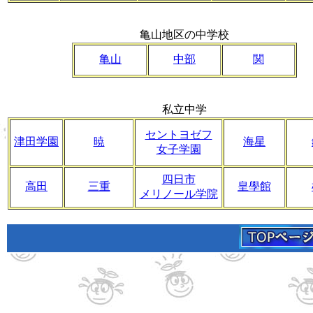
亀山地区の中学校
亀山
中部
関
私立中学
セントヨゼフ
津田学園
暁
海星
女子学園
四日市
高田
三重
皇學館
メリノール学院