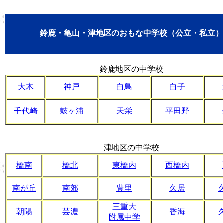
鈴鹿・亀山・津地区のおもな中学校（公立・私立）
鈴鹿地区の中学校
大木
神戸
白鳥
白子
千代崎
鼓ヶ浦
天栄
平田野
津地区の中学校
橋南
橋北
東橋内
西橋内
南が丘
南郊
豊里
久居
三重大
朝陽
芸濃
香海
附属中学