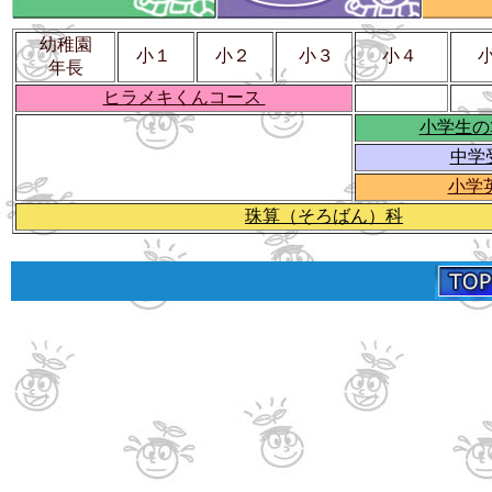
幼稚園
小１
小２
小３
小４
年長
ヒラメキくんコース
小学生の
中学
小学
珠算（そろばん）科