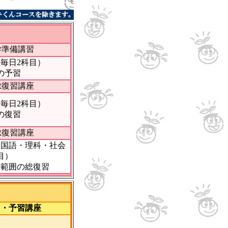
学準備講習
日2科目）
予習
総復習講座
日2科目）
復習
総復習講座
国語・理科・社会
目）
囲の総復習
・予習講座