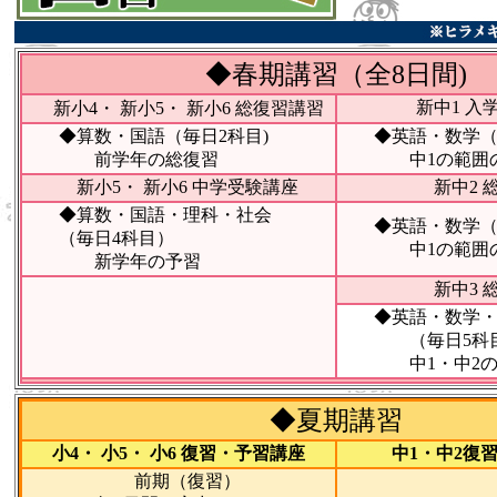
◆春期講習
（全8日間)
新中1 入
新小4・ 新小5・ 新小6 総復習講習
◆算数・国語（毎日2科目)
◆英語・数学（毎
前学年の総復習
中1の範囲の
新小5・ 新小6 中学受験講座
新中2 
◆算数・国語・理科・社会
◆英語・数学（毎
（毎日4科目）
中1の範囲の
新学年の予習
新中3 
◆英語・数学・
（毎日5科
中1・中2の範
◆夏期講習
小4・ 小5・ 小6 復習・予習講座
中1・中2復習
前期（復習）