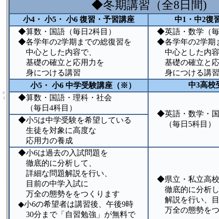
◆冬期講習（全8日間)
小4・ 小5・ 小6 復習・予習講座
中1・中2復
◆算数・国語（毎日2科目）
◆英語・数学（毎
◆各学年の2学期までの総復習を
◆各学年の2学期
中心とした内容で、
中心とした内容
基礎の確立と応用力を
基礎の確立と応
身につける講習
身につける講
中3高校
小5・ 小6 中学受験講座（※）
◆算数・国語・理科・社会
（毎日4科目）
◆英語・数学・国
◆小5は中学受験を希望している
（毎日5科目）
生徒を対象に高度な
応用力の養成
◆小6は過去の入試問題を
徹底的に分析して、
詳細な問題解説を行い、
◆県立・私立高校
目前の中学入試に
徹底的に分析し
万全の態勢ををつくります
解説を行い、目
◆小6の希望者は講習後、午後9時
万全の態勢をつ
30分まで「自習勉強」が無料で