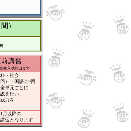
日間）
習
直前講習
立高校入試前日まで
理科・社会
）・国語全9回
全単元ごとに
説を行い、
践力を
習
1月以降の
講習となります