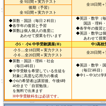
全 9日間＋実力テスト
全18日間
後期（予習）
全 9日間＋実力テスト
◆英語・数学（毎
◆算数・国語（毎日２科目）
国語・理科・社
◆各学年の復習と予習
◆各学年の復
◆算数は個人個人の進度に
◆英語・数学は個
あわせて授業を行います
あわせて授業を
小5・ 小6 中学受験講座(※)
中3高校
小５…全18日間＋実力テスト
全20日間
小６…全20日間＋実力テスト
◆算数・国語・理科・社会
◆英語・数学・国
（毎日4科目）
（毎日5科目）
◆中学受験を希望している生徒を
◆中1～中3の1学
対象に高度な応用力の養成
◆小6の希望者は講習後、午後6時
40分まで「自習勉強」
を無料で出来ます
※中学受験科生は必須です。