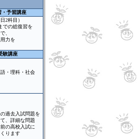
習・予習講座
日2科目）
までの総復習を
で、
用力を
習
受験講座
語・理科・社会
の過去入試問題を
て、詳細な問題
前の高校入試に
くります