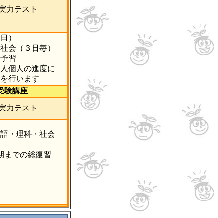
＋実力テスト
日）
会（３日毎）
習と予習
人個人の進度に
行います
受験講座
＋実力テスト
語・理科・社会
期までの総復習