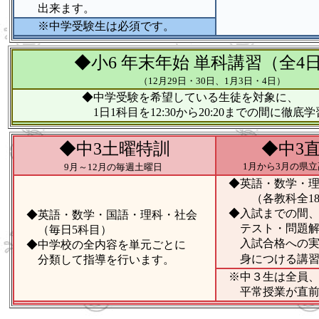
出来ます。
※中学受験生は必須です。
◆小6 年末年始 単科講習（全4
（12月29日・30日、1月3日・4日）
◆中学受験を希望している生徒を対象に、
1日1科目を12:30から20:20までの間に徹底学
◆中3土曜特訓
◆中3
1月から3月の県
9月～12月の毎週土曜日
◆英語・数学・
（各教科全18回
◆入試までの間、
◆英語・数学・国語・理科・社会
テスト・問題解
（毎日5科目）
入試合格への実
◆中学校の全内容を単元ごとに
身につける講
分類して指導を行います。
※中３生は全員、
平常授業が直前