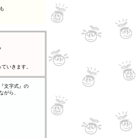
も
ら
っていきます。
『文字式』の
ながら、
。