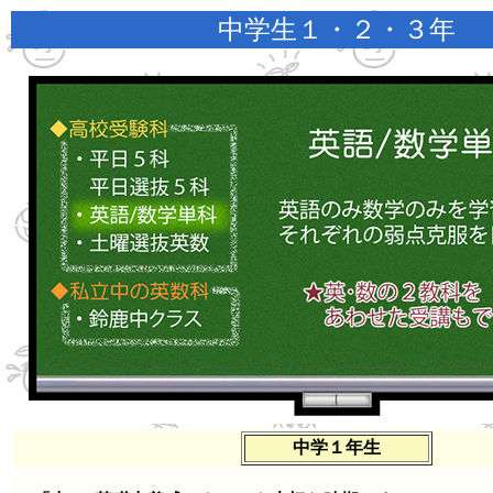
中学生１・２・３年
中学１年生