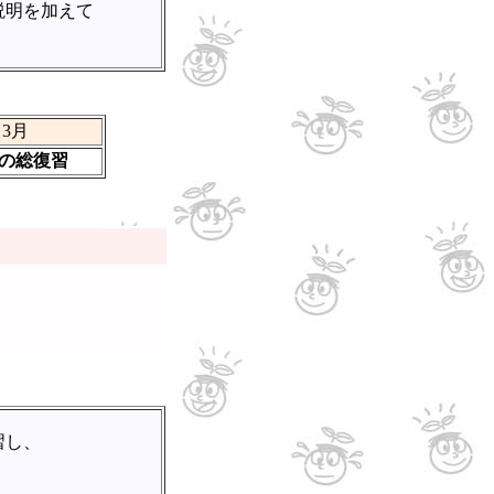
説明を加えて
3月
2の総復習
習し、