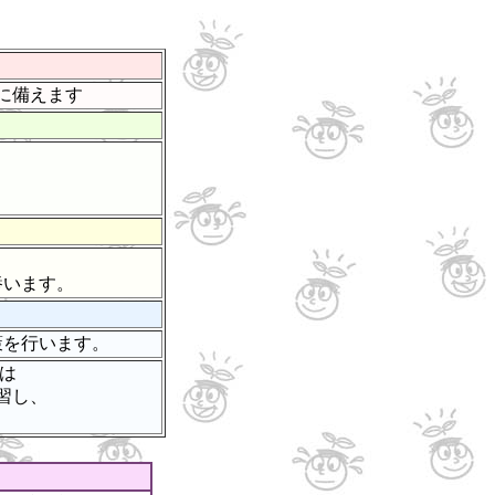
に備えます
います。
を行います。
は
習し、