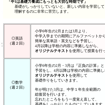
「中1は基礎力養成にもっとも大切な時期です」
基礎がしっかりしていないと、新しい内容を学習して
理解するのに非常に苦労します。
小学6年生の2月または3月より、
中学入学までの期間にアルファベットか
◎英語
簡単な英単語・英文などを予習し、
（週２回）
4月以降は学校の内容に準拠しながら、
オリジナルテキスト
を使用して授業を行
小学6年生の2月・3月は『正負の計算』と
予習をし、4月以降は学校の内容に準拠し
オリジナルテキスト
を使用して
基礎作りをしていきます。
◎数学
（週２回）
年が明けた3月は、中学１年生全範囲の
総復習を行います。
忘れたところをもう一度覚え直して、
基礎をしっかりしたものにしていきます