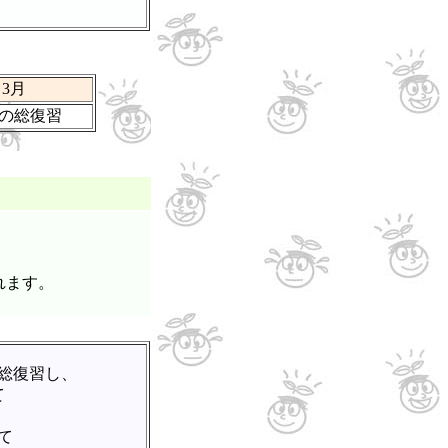
3月
1の総復習
ます。
総復習し、
て
て