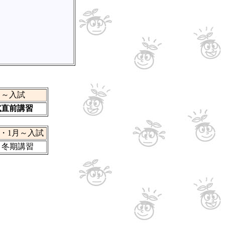
月～入試
直前講習
2・1月～入試
冬期講習
・