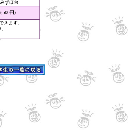
みずほ台
500円)
できます。
り、