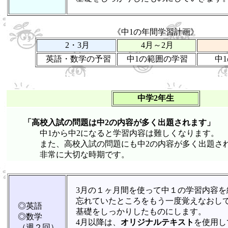
《中1の年間学習計画》
2・3月
4月～2月
英語・数学の予習
中1の範囲の学習
中
中学2年生
「高校入試の問題は中2の内容が多く出題されます」
中1から中2になると学習内容は難しくなります。
また、高校入試の問題にも中2の内容が多く出題され
非常に大切な時期です。
3月の１ヶ月間を使って中１の学習内容を
忘れていたところをもう一度覚えなおし
◎英語
基礎をしっかりしたものにします。
◎数学
4月以降は、
オリジナルテキスト
を使用し
（週２回）