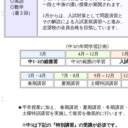
◎英語
一段と中身の濃い授業が展開されます。
◎数学
（週２回）
1月からは、入試対策として問題演習と
その解説による入試直前講習へと進み、
志望校の全員合格を目指しています。
《中3の年間学習計画》
3月
4月～12月
1
中1･2の総復習
中3の範囲の学習
入試
3月・4月
7月・8月
9月～12月
1
春期講習
夏期講習
土曜特訓講習
★平常授業に加え、 春期講習・夏期講習・冬期講習
土曜特訓講習を実施して復習を徹底的に行います。
※
中3は下記の『特別講習』の受講が必須です。