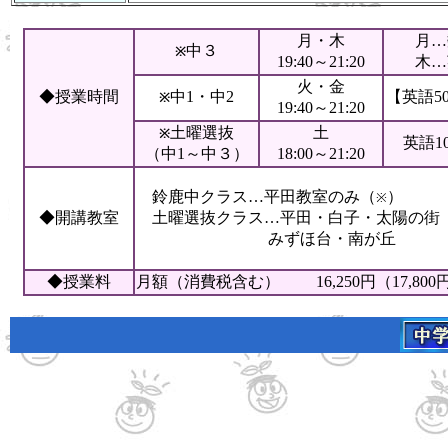
月・木
月…
中３
※
19:40～21:20
木…
火・金
◆授業時間
中1・中2
【英語5
※
19:40～21:20
土曜選抜
土
※
英語1
（中1～中３）
18:00～21:20
鈴鹿中クラス…平田教室のみ（
）
※
◆開講教室
土曜選抜クラス…平田・白子・太陽の街
みずほ台・南が丘
◆授業料
月額（消費税含む） 16,250円（17,800