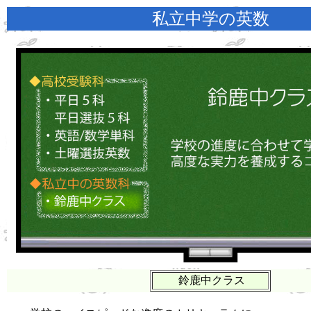
私立中学の英数
鈴鹿中クラス