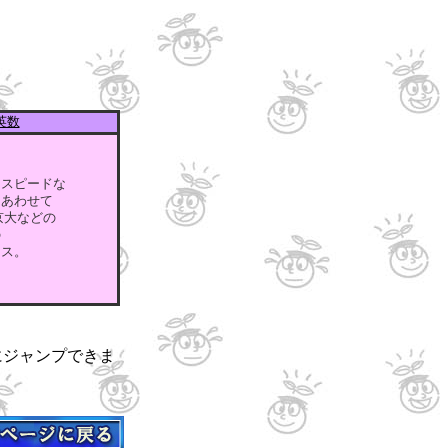
英数
スピードな
あわせて
大などの
の
ス。
にジャンプできま