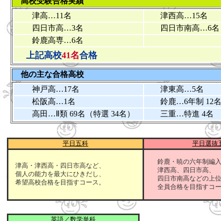
高校受験合格実績
津高…11名
津西高…15名
四日市高…3名
四日市南高…6名
鈴鹿高専…6名
上記高校
41名
合格
他の主な合格高校
神戸高…17名
津東高…5名
松阪高…1名
鈴鹿…6年制 12名
高田…Ⅱ類 69名（特選 34名）
三重…特進 4名
平日五科
平日選抜
鈴鹿・暁の六年制編入
津高・津西高・四日市高など、
津西高、四日市高、
個人の能力を最大にひきだし、
四日市南高などの上位
希望高校合格を目指すコース。
全員合格を目指すコー
英語／数学単科