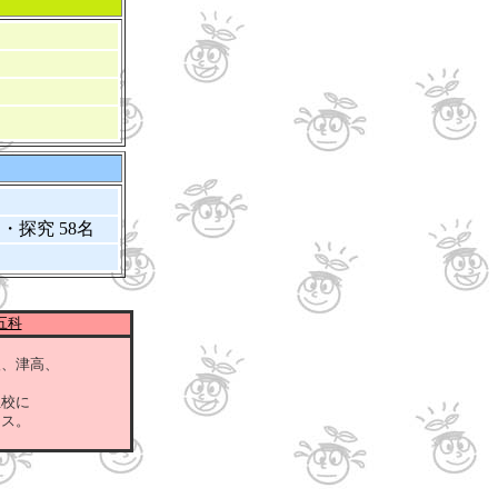
・探究 58名
五科
、津高、
校に
ス。