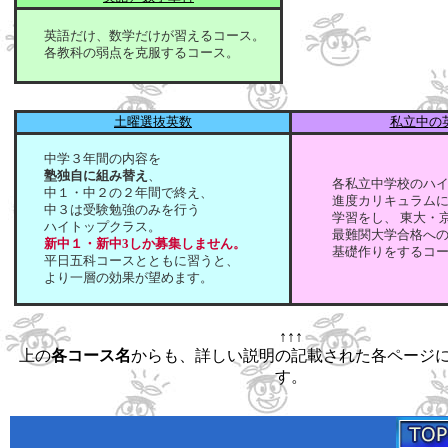
英語だけ、数学だけが習えるコース。
各教科の弱点を克服するコース。
土曜選抜英数
私立中の
中学３年間の内容を
塾独自に組み替え
、
各私立中学校のハイ
中１・中２の２年間で終え、
進度カリキュラムに
中３は受験勉強のみを行う
学習をし、 東大・京
ハイトップクラス。
最難関大学合格へ
新中１・新中3しか募集しません。
基礎作りをするコー
平日五科コースとともに習うと、
より一層の効果が望めます。
↑↑↑
上の
各コース名
からも、詳しい説明の記載された各ページ
す。