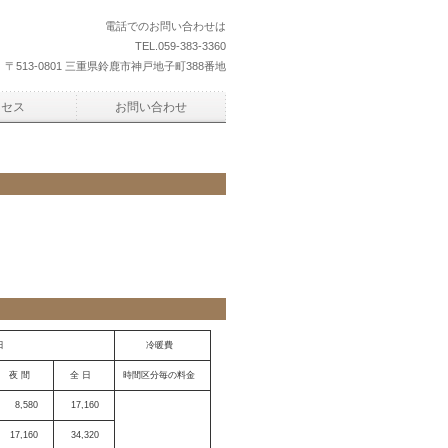
電話でのお問い合わせは
TEL.059-383-3360
〒513-0801 三重県鈴鹿市神戸地子町388番地
クセス
お問い合わせ
日
冷暖費
夜 間
全 日
時間区分毎の料金
8,580
17,160
17,160
34,320