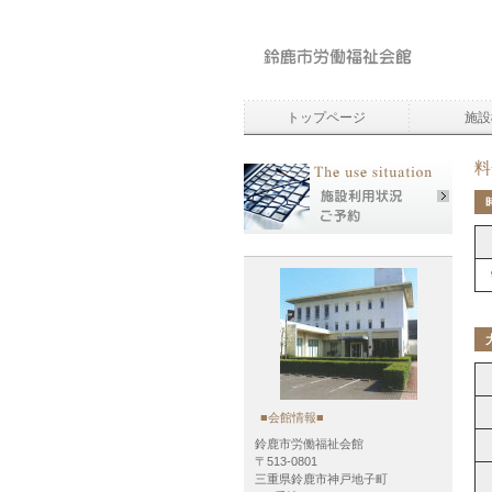
トップページ
施設
料
■会館情報■
鈴鹿市労働福祉会館
〒513-0801
三重県鈴鹿市神戸地子町