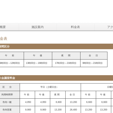
概要
施設案内
料金表
ア
金表
時間区分
午 前
午 後
夜 間
全 日
9時00分～12時00分
13時00分～16時00分
17時30分～21時00分
9時00分～21時00分
大会議室料金
区 分
平日（土曜日含）
日曜
利用時間帯
午 前
午 後
夜 間
全 日
午 前
午 後
市内一般
4,950
4,950
6,600
13,200
6,600
6,600
市内営業
9,900
9,900
13,200
26,400
13,200
13,200