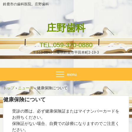
鈴鹿市の歯科医院。庄野歯科
庄野歯科
TEL.059-370-0880
〒513-0848 三重県鈴鹿市平田本町2-19-3
トップ
›
ニュース
›
健康保険について
健康保険について
受診の際は、必ず健康保険証またはマイナンバーカードを
お持ちください。
保険証がない場合、自費での診療になりますのでご注意く
ださい。