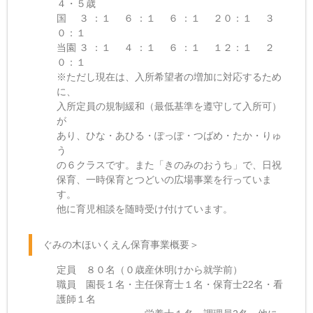
４・５歳
国 ３ ：１ ６ ：１ ６ ：１ ２０：１ ３
０：１
当園 ３ ：１ ４ ：１ ６ ：１ １２：１ ２
０：１
※ただし現在は、入所希望者の増加に対応するため
に、
入所定員の規制緩和（最低基準を遵守して入所可）
が
あり、ひな・あひる・ぽっぽ・つばめ・たか・りゅ
う
の６クラスです。また「きのみのおうち」で、日祝
保育、一時保育とつどいの広場事業を行っていま
す。
他に育児相談を随時受け付けています。
ぐみの木ほいくえん保育事業概要＞
定員 ８０名（０歳産休明けから就学前）
職員 園長１名・主任保育士１名・保育士22名・看
護師１名