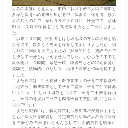
ぐみの木ほいくえんは、市内における若年人口の増加と
多様な保育への要求が広がる中、保護者、保育者、協力
者の共同の力で、昭和５８年１０月に、鈴鹿市で、産休
明け・長時間保育を行う乳児保育所として発足しまし
た。
以来２０年間、関係者をはじめ地域の方々の理解と協
力を得て、数多くの児童を保育してまいりましたが、認
可外の共同保育所であるために財政的にも、施設の面で
も決して十分とはいえませんでした。しかしその中でも
産休明け、長時間、緊急一時、障害児などの特別保育に
先駆的、積極的に取り組み、地域の理解と信頼を得てき
ました。
また近年は、社会福祉・医療事業団の子育て支援基金
（地方分）助成事業として子育て講座「子育て仲間愛あ
いくらぶ」にも取り組みを広げて、子育て不安を解消
し、家庭の育児力アップを図る子育て支援活動にも取り
組んでいます。
また組織的には、特定非営利活動促進法が施行すると
ともに法人格を取得し、特定非営利活動法人鈴鹿共同保
育の会ぐみの木ほいくえんとして社会的責任を明確に