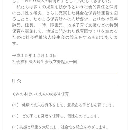
し、「ＮＰＯ法人の保育所」として活動してきました。
私たちは多くの児童を預かるという社会的責任と保育
の公共性を考え、さらに充実した健全な保育所運営を図
ることと、たかまる保育所への入所要求、とりわけ低年
齢児、延長、一時、障害児、地域子育て支援などの特別
保育を実施して、地域に開かれた保育園づくりを進める
ために社会福祉法人鈴生会の設立をするものでありま
す。
平成１５年１２月１０日
社会福祉法人鈴生会設立発起人一同
理念
ぐみの木ほいくえんのめざす保育
(１) 健康で丈夫な身体をもち、意欲ある子どもを育てます。
(２) どの子にも発達を保障し、個性をのばします。
(３) 共感と尊重を大切にし、社会性を確立をめざします。