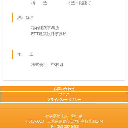
構 造 木造１階建て
設計監理
稲石建築事務所
EFT建築設計事務所
施 工
株式会社 中村組
お問い合わせ
ブログ
プライバシーポリシー
社会福祉法人 鈴生会
〒513-0818 三重県鈴鹿市安塚町字舞造331-74
TEL.059-382-5409