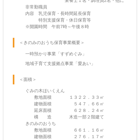
栄養士１名・調理員2名・他に
非常勤職員
内容 乳児保育・長時間延長保育
特別支援保育・休日保育等
※開園時間 午前7時～午後８時
＜きのみのおうち保育事業概要＞
一時預かり事業「すずめぐみ」
地域子育て支援拠点事業「愛あい」
＜面積＞
ぐみの木ほいくえん
敷地面積 １３２２．３３㎡
建物面積 ５４７．６６㎡
延床面積 ６２８．２４㎡
構 造 木造一部２階建て
きのみのおうち
敷地面積 ６６１．１６㎡
建物面積 ２７６．１７㎡