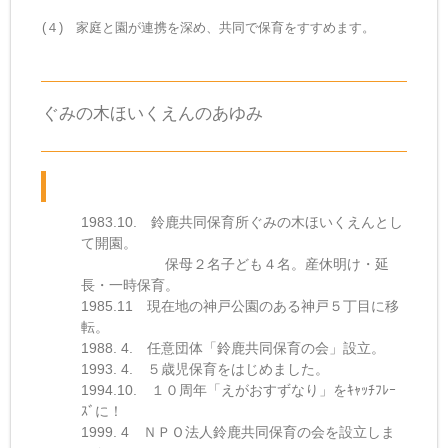
(４) 家庭と園が連携を深め、共同で保育をすすめます。
ぐみの木ほいくえんのあゆみ
1983.10. 鈴鹿共同保育所ぐみの木ほいくえんとし
て開園。
保母２名子ども４名。産休明け・延
長・一時保育。
1985.11 現在地の神戸公園のある神戸５丁目に移
転。
1988. 4. 任意団体「鈴鹿共同保育の会」設立。
1993. 4. ５歳児保育をはじめました。
1994.10. １０周年「えがおすずなり」をｷｬｯﾁﾌﾚｰ
ｽﾞに！
1999. 4 ＮＰＯ法人鈴鹿共同保育の会を設立しま