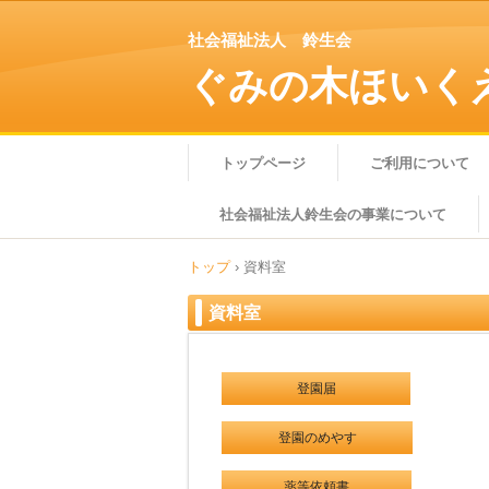
社会福祉法人 鈴生会
ぐみの木ほいく
トップページ
ご利用について
社会福祉法人鈴生会の事業について
トップ
›
資料室
資料室
登園届
登園のめやす
薬等依頼書