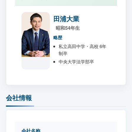
田浦大業
昭和54年生
略歴
私立高田中学・高校 6年
制卒
中央大学法学部卒
会社情報
会社名称