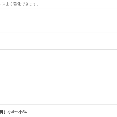
ンスよく強化できます。
科）
小4〜小6