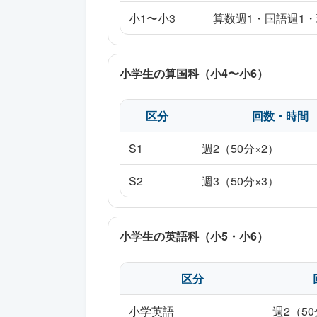
小1〜小3
算数週1・国語週1・
小学生の算国科（小4〜小6）
区分
回数・時間
S1
週2（50分×2）
S2
週3（50分×3）
小学生の英語科（小5・小6）
区分
小学英語
週2（50