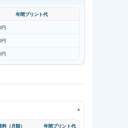
年間プリント代
00円
00円
00円
業料（月額）
年間プリント代